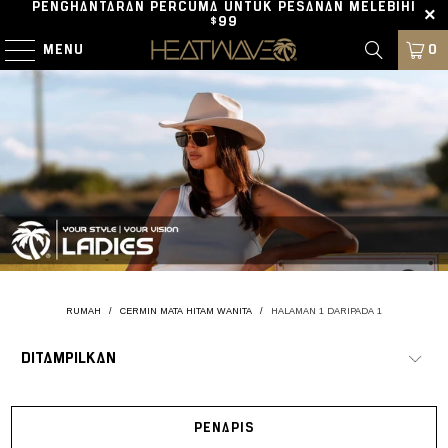
PENGHANTARAN PERCUMA UNTUK PESANAN MELEBIHI
$99
MENU
0
RUMAH
/
CERMIN MATA HITAM WANITA
/
HALAMAN 1 DARIPADA 1
PENAPIS