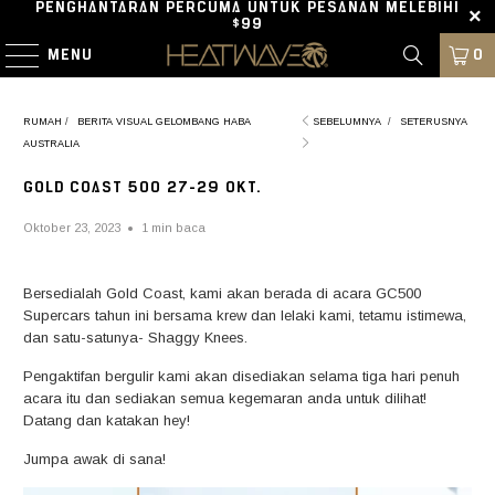
PENGHANTARAN PERCUMA UNTUK PESANAN MELEBIHI
$99
MENU
0
RUMAH
/
BERITA VISUAL GELOMBANG HABA
SEBELUMNYA
/
SETERUSNYA
AUSTRALIA
GOLD COAST 500 27-29 OKT.
Oktober 23, 2023
1 min baca
Bersedialah Gold Coast, kami akan berada di acara GC500
Supercars tahun ini bersama krew dan lelaki kami, tetamu istimewa,
dan satu-satunya- Shaggy Knees.
Pengaktifan bergulir kami akan disediakan selama tiga hari penuh
acara itu dan sediakan semua kegemaran anda untuk dilihat!
Datang dan katakan hey!
Jumpa awak di sana!